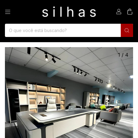
0
1
/
4