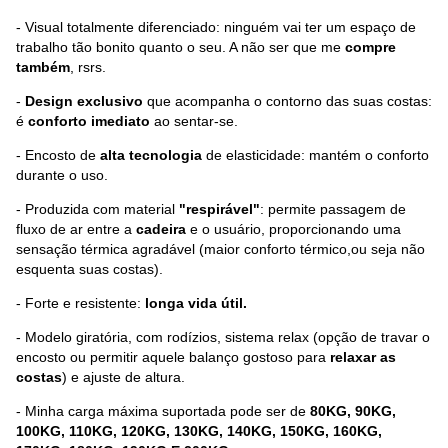
- Visual totalmente diferenciado: ninguém vai ter um espaço de
trabalho tão bonito quanto o seu. A não ser que me
compre
também
, rsrs.
-
Design exclusivo
que acompanha o contorno das suas costas:
é
conforto imediato
ao sentar-se.
- Encosto de
alta tecnologia
de elasticidade: mantém o conforto
durante o uso.
- Produzida com material
"respirável"
: permite passagem de
fluxo de ar entre a
cadeira
e o usuário, proporcionando uma
sensação térmica agradável (maior conforto térmico,ou seja não
esquenta suas costas).
- Forte e resistente:
longa vida útil.
- Modelo giratória, com rodízios, sistema relax (opção de travar o
encosto ou permitir aquele balanço gostoso para
relaxar as
costas
) e ajuste de altura.
- Minha carga máxima suportada pode ser de
80KG, 90KG,
100KG, 110KG, 120KG, 130KG, 140KG, 150KG, 160KG,