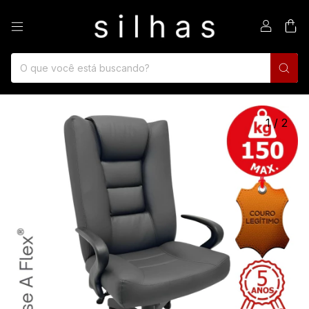
0
1
/
2