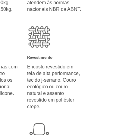
00kg,
atendem às normas
150kg.
nacionais NBR da ABNT.
Revestimento
nhas com
Encosto revestido em
ro
tela de alta performance,
dos os
tecido j-serrano, Couro
ional
ecológico ou couro
licone.
natural e assento
revestido em poliéster
crepe.