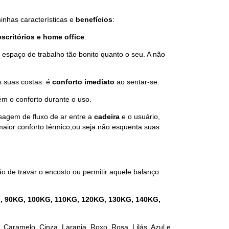
inhas características e
benefícios
:
escritórios e home office
.
m espaço de trabalho tão bonito quanto o seu. A não
 suas costas: é
conforto imediato
ao sentar-se.
ém o conforto durante o uso.
sagem de fluxo de ar entre a
cadeira
e o usuário,
aior conforto térmico,ou seja não esquenta suas
ção de travar o encosto ou permitir aquele balanço
, 90KG, 100KG, 110KG, 120KG, 130KG, 140KG,
, Caramelo, Cinza, Laranja, Roxo, Rosa, Lilás, Azul e