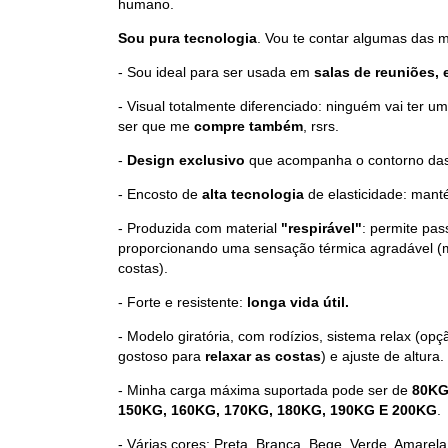
humano.
Sou pura tecnologia
. Vou te contar algumas das m
- Sou ideal para ser usada em
salas de reuniões, 
- Visual totalmente diferenciado: ninguém vai ter u
ser que me
compre também
, rsrs.
-
Design exclusivo
que acompanha o contorno das
- Encosto de
alta tecnologia
de elasticidade: mant
- Produzida com material
"respirável"
: permite pas
proporcionando uma sensação térmica agradável (m
costas).
- Forte e resistente:
longa vida útil.
- Modelo giratória, com rodízios, sistema relax (op
gostoso para
relaxar as costas
) e ajuste de altura.
- Minha carga máxima suportada pode ser de
80KG
150KG, 160KG, 170KG, 180KG, 190KG E 200KG
.
- Várias cores: Preta, Branca, Bege, Verde, Amarela