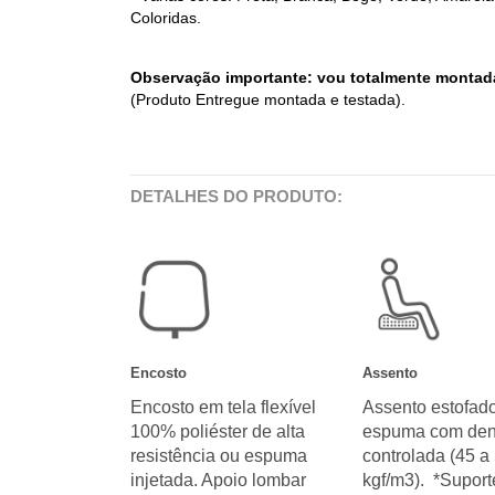
Coloridas.
Observação importante: vou totalmente montada, 
(Produto Entregue montada e testada).
DETALHES DO PRODUTO:
Encosto
Assento
Encosto em tela flexível
Assento estofado
100% poliéster de alta
espuma com den
resistência ou espuma
controlada (45 a
injetada. Apoio lombar
kgf/m3). *Suport