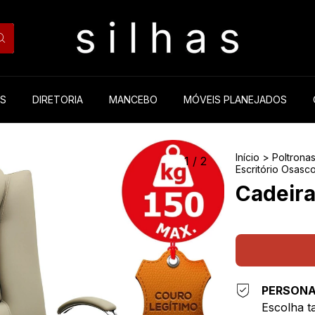
ES
DIRETORIA
MANCEBO
MÓVEIS PLANEJADOS
Início
>
Poltronas
1
/
2
Escritório Osasc
Cadeira
PERSONA
Escolha ta