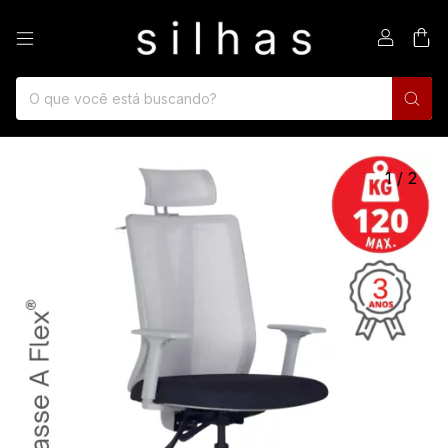
0
1
/
2