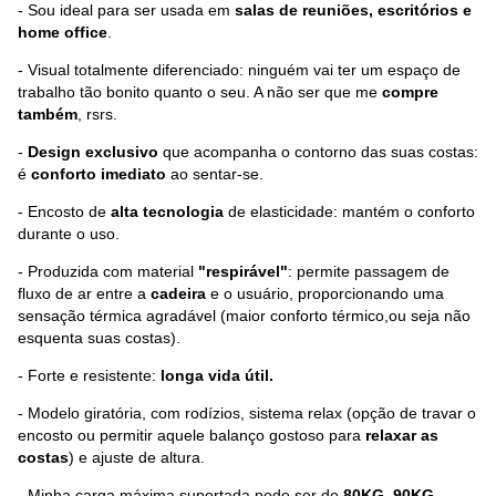
- Sou ideal para ser usada em
salas de reuniões, escritórios e
home office
.
- Visual totalmente diferenciado: ninguém vai ter um espaço de
trabalho tão bonito quanto o seu. A não ser que me
compre
também
, rsrs.
-
Design exclusivo
que acompanha o contorno das suas costas:
é
conforto imediato
ao sentar-se.
- Encosto de
alta tecnologia
de elasticidade: mantém o conforto
durante o uso.
- Produzida com material
"respirável"
: permite passagem de
fluxo de ar entre a
cadeira
e o usuário, proporcionando uma
sensação térmica agradável (maior conforto térmico,ou seja não
esquenta suas costas).
- Forte e resistente:
longa vida útil.
- Modelo giratória, com rodízios, sistema relax (opção de travar o
encosto ou permitir aquele balanço gostoso para
relaxar as
costas
) e ajuste de altura.
- Minha carga máxima suportada pode ser de
80KG, 90KG,